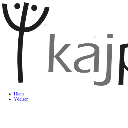
Videre
til
indhold
Hjem
Ydelser