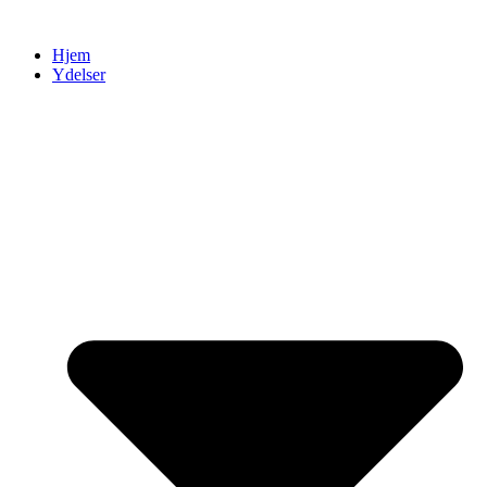
Videre
til
Hjem
indhold
Ydelser