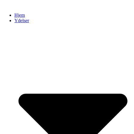
Videre
til
Hjem
indhold
Ydelser