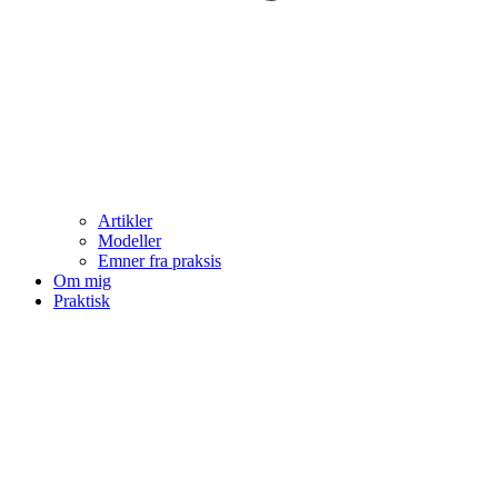
Artikler
Modeller
Emner fra praksis
Om mig
Praktisk