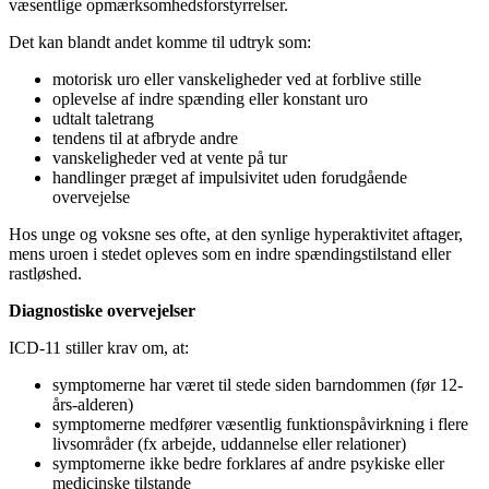
væsentlige opmærksomhedsforstyrrelser.
Det kan blandt andet komme til udtryk som:
motorisk uro eller vanskeligheder ved at forblive stille
oplevelse af indre spænding eller konstant uro
udtalt taletrang
tendens til at afbryde andre
vanskeligheder ved at vente på tur
handlinger præget af impulsivitet uden forudgående
overvejelse
Hos unge og voksne ses ofte, at den synlige hyperaktivitet aftager,
mens uroen i stedet opleves som en indre spændingstilstand eller
rastløshed.
Diagnostiske overvejelser
ICD-11 stiller krav om, at:
symptomerne har været til stede siden barndommen (før 12-
års-alderen)
symptomerne medfører væsentlig funktionspåvirkning i flere
livsområder (fx arbejde, uddannelse eller relationer)
symptomerne ikke bedre forklares af andre psykiske eller
medicinske tilstande