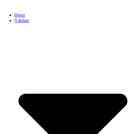
Videre
til
Hjem
indhold
Ydelser