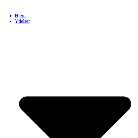
Videre
til
Hjem
indhold
Ydelser