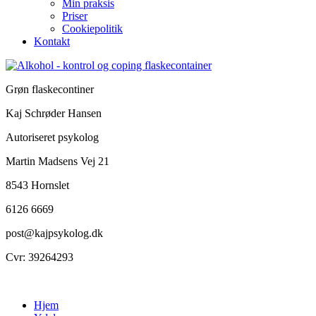
Min praksis
Priser
Cookiepolitik
Kontakt
Grøn flaskecontiner
Kaj Schrøder Hansen
Autoriseret psykolog
Martin Madsens Vej 21
8543 Hornslet
6126 6669
post@kajpsykolog.dk
Cvr: 39264293
Hjem