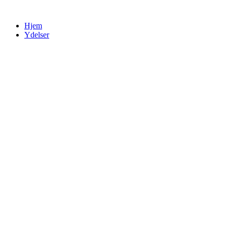
Videre
til
Hjem
indhold
Ydelser