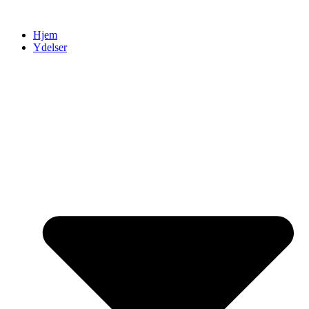
Videre
til
Hjem
indhold
Ydelser