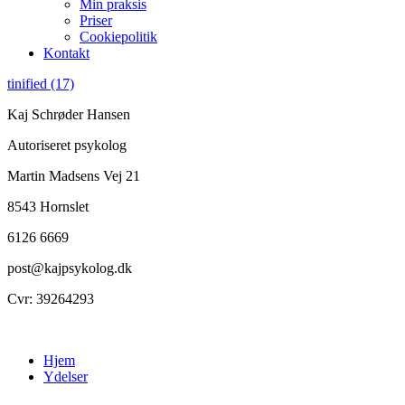
Min praksis
Priser
Cookiepolitik
Kontakt
tinified (17)
Kaj Schrøder Hansen
Autoriseret psykolog
Martin Madsens Vej 21
8543 Hornslet
6126 6669
post@kajpsykolog.dk
Cvr: 39264293
Hjem
Ydelser